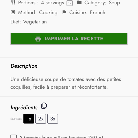
Portions :
4
servings
Category:
Soup
1
x
Method:
Cooking
Cuisine:
French
Diet:
Vegetarian
IMPRIMER LA RECETTE
Description
Une délicieuse soupe de tomates avec des petites
coquilles, facile à préparer et réconfortante.
Ingrédients
1x
2x
3x
ÉCHELLE
3
tomates bien mûres (environ
750 g
)