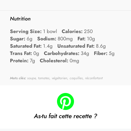
Nutrition
Serving Size:
1 bowl
Calories:
250
Sugar:
6g
Sodium:
800mg
Fat:
10g
Saturated Fat:
1.4g
Unsaturated Fat:
8.6g
Trans Fat:
0g
Carbohydrates:
34g
Fiber:
5g
Protein:
7g
Cholesterol:
0mg
Mots clés:
soupe, tomates, végétarien, coquilles, réconfortant
As-tu fait cette recette ?