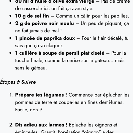
80 ml d’huile d’olive extra vierge
– Pas de crème
de casserole ici, on fait ça avec style.
10 g de sel fin
– Comme un câlin pour les papilles.
2 g de poivre noir moulu
– Un peu de piquant, ça
ne fait jamais de mal !
1 pincée de paprika doux
– Pour le flair décalé, tu
sais que ça va claquer.
1 cuillère à soupe de persil plat ciselé
– Pour la
touche finale, comme la cerise sur le gâteau… mais
sans le gâteau.
Étapes à Suivre
Prépare tes légumes !
Commence par éplucher les
pommes de terre et coupe-les en fines demi-lunes.
Facile, non ?
Dis adieu aux larmes !
Épluche les oignons et
émince-les. Grantit, l’opération "oignon" a des