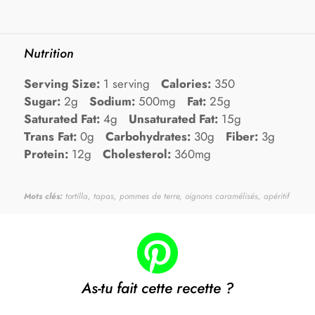
Nutrition
Serving Size:
1 serving
Calories:
350
Sugar:
2g
Sodium:
500mg
Fat:
25g
Saturated Fat:
4g
Unsaturated Fat:
15g
Trans Fat:
0g
Carbohydrates:
30g
Fiber:
3g
Protein:
12g
Cholesterol:
360mg
Mots clés:
tortilla, tapas, pommes de terre, oignons caramélisés, apéritif
As-tu fait cette recette ?