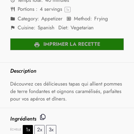
Temps total:
40 minutes
Portions :
4
servings
1
x
Category:
Appetizer
Method:
Frying
Cuisine:
Spanish
Diet:
Vegetarian
IMPRIMER LA RECETTE
Description
Découvrez ces délicieuses tapas qui allient pommes
de terre fondantes et oignons caramélisés, parfaites
pour vos apéros et dîners.
Ingrédients
1x
2x
3x
ÉCHELLE