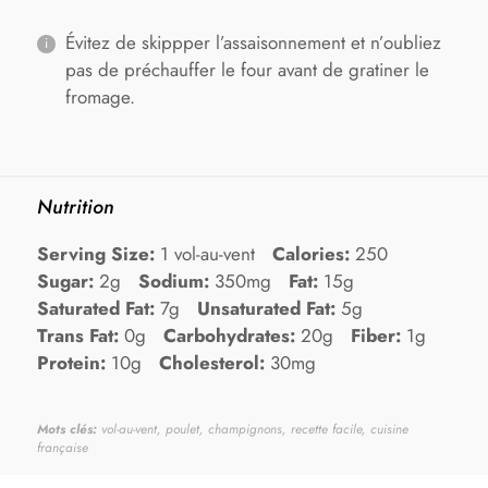
Évitez de skippper l’assaisonnement et n’oubliez
pas de préchauffer le four avant de gratiner le
fromage.
Nutrition
Serving Size:
1 vol-au-vent
Calories:
250
Sugar:
2g
Sodium:
350mg
Fat:
15g
Saturated Fat:
7g
Unsaturated Fat:
5g
Trans Fat:
0g
Carbohydrates:
20g
Fiber:
1g
Protein:
10g
Cholesterol:
30mg
Mots clés:
vol-au-vent, poulet, champignons, recette facile, cuisine
française