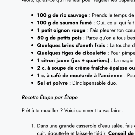
100 g de riz sauvage
: Prends le temps de le
100 g de saumon fumé
: Oui, celui qui fai
1 petit oignon rouge
: Fais pleurer ton cœur
50 g de petits pois
: Parce qu’on a tous bes
Quelques brins d’aneth frais
: La touche d
Quelques tiges de ciboulette
: Pour pimper
1 citron jaune (jus + quartiers)
: La magie
2 c. à soupe de crème fraîche épaisse ou
1 c. à café de moutarde à l’ancienne
: Pou
Sel et poivre
: L’indispensable duo.
Recette Étape par Étape
Prêt à te mouiller ? Voici comment tu vas faire :
Dans une grande casserole d’eau salée, fais 
cuit, égoutte-le et laisse-le tiédir.
Conseil de 