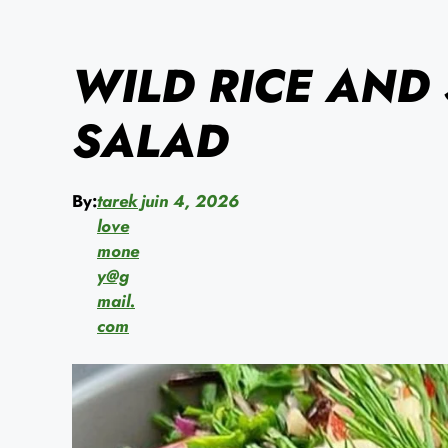
WILD RICE AN
SALAD
By:
tarek
juin 4, 2026
love
mone
y@g
mail.
com