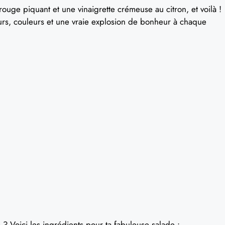
rouge piquant et une vinaigrette crémeuse au citron, et voilà !
veurs, couleurs et une vraie explosion de bonheur à chaque
es ? Voici les ingrédients pour ta fabuleuse salade :