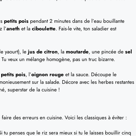
es
petits pois
pendant 2 minutes dans de l’eau bouillante
z l’
aneth
et la
ciboulette
. Fais-le vite, ton saladier est
le yaourt), le
jus de citron
, la
moutarde
, une pincée de
sel
. Tu veux un mélange homogène, pas un truc bizarre.
s
petits pois
, l’
oignon rouge
et la sauce. Découpe le
rmonieusement sur la salade. Décore avec les herbes restantes
é, superstar de la cuisine !
faire des erreurs en cuisine. Voici les classiques à éviter :
Si tu penses que le riz sera mieux si tu le laisses bouillir cinq