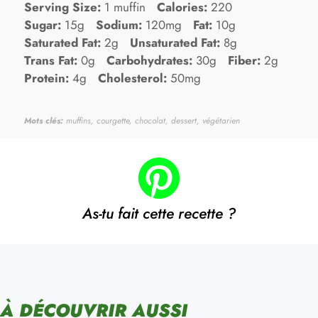
Serving Size:
1 muffin
Calories:
220
Sugar:
15g
Sodium:
120mg
Fat:
10g
Saturated Fat:
2g
Unsaturated Fat:
8g
Trans Fat:
0g
Carbohydrates:
30g
Fiber:
2g
Protein:
4g
Cholesterol:
50mg
Mots clés:
muffins, courgette, chocolat, dessert, végétarien
As-tu fait cette recette ?
À DÉCOUVRIR AUSSI