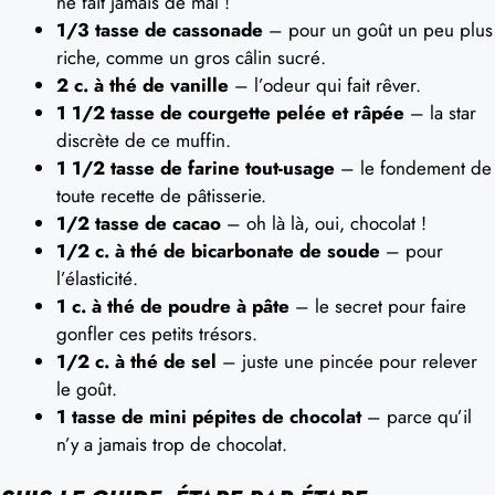
ne fait jamais de mal !
1/3 tasse de cassonade
– pour un goût un peu plus
riche, comme un gros câlin sucré.
2 c. à thé de vanille
– l’odeur qui fait rêver.
1 1/2 tasse de courgette pelée et râpée
– la star
discrète de ce muffin.
1 1/2 tasse de farine tout-usage
– le fondement de
toute recette de pâtisserie.
1/2 tasse de cacao
– oh là là, oui, chocolat !
1/2 c. à thé de bicarbonate de soude
– pour
l’élasticité.
1 c. à thé de poudre à pâte
– le secret pour faire
gonfler ces petits trésors.
1/2 c. à thé de sel
– juste une pincée pour relever
le goût.
1 tasse de mini pépites de chocolat
– parce qu’il
n’y a jamais trop de chocolat.