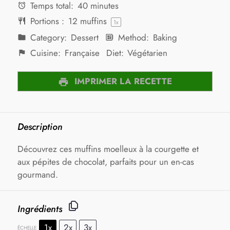
Temps total:
40 minutes
Portions :
12
muffins
1
x
Category:
Dessert
Method:
Baking
Cuisine:
Française
Diet:
Végétarien
IMPRIMER LA RECETTE
Description
Découvrez ces muffins moelleux à la courgette et
aux pépites de chocolat, parfaits pour un en-cas
gourmand.
Ingrédients
1x
2x
3x
ÉCHELLE